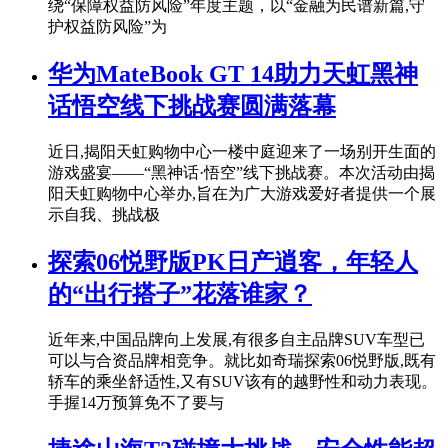
绕“保障权益防风险”年度主题，以“金融为民谱新篇,守
护权益防风险”为
华为MateBook GT 14助力天虹黑神
话悟空线下挑战赛圆满落幕
近日,揭阳天虹购物中心一楼中庭迎来了一场别开生面的
游戏盛宴——“黑神话·悟空”线下挑战赛。本次活动由揭
阳天虹购物中心举办,旨在为广大游戏爱好者提供一个展
示自我、挑战极
探索06悦野版PK日产逍客，年轻人
的“出行搭子”花落谁家？
近年来,中国品牌向上发展,有很多自主品牌SUV车型已
可以与合资品牌相竞争。就比如奇瑞探索06悦野版,既有
轿车的乘坐舒适性,又有SUV该有的越野性和动力表现。
手握14万预算免不了要与