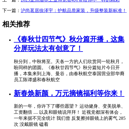
下一篇：
沪尚茗居徐泽宇：护航品质家装，升级整装新标准！
相关推荐
《春秋廿四节气》秋分篇开播，这集
分屏玩法太有创意了！
秋分到，中秋将至。天各一方的人们欣赏同一轮秋月，
盼同样的团圆。《春秋廿四节气》秋分篇短片今日开
播，本集来到上海、曼谷，由春秋航空泰国营业部华裔
员工陈谭盛和春秋航空
新春焕新颜，万元摘镜福利等你来！
新的一年，你许下了哪些愿望？ 运动健身、变美脱单、
工资翻倍 .... 以及和眼镜说拜拜！ 近视党都深有体会，
一年来据不完全统计 我们曾 反复擦掉眼镜上的雾气 285
次 没戴眼镜 磕着