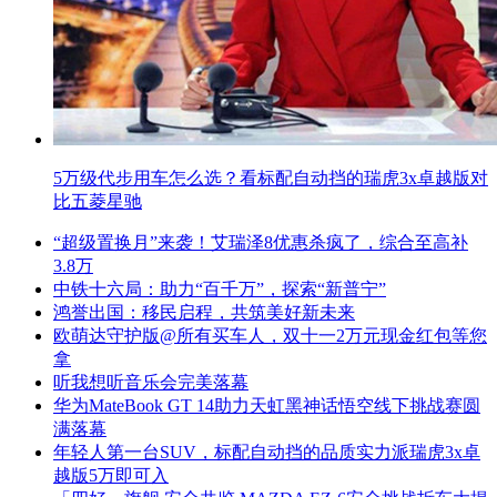
5万级代步用车怎么选？看标配自动挡的瑞虎3x卓越版对
比五菱星驰
“超级置换月”来袭！艾瑞泽8优惠杀疯了，综合至高补
3.8万
中铁十六局：助力“百千万”，探索“新普宁”
鸿誉出国：移民启程，共筑美好新未来
欧萌达守护版@所有买车人，双十一2万元现金红包等您
拿
听我想听音乐会完美落幕
华为MateBook GT 14助力天虹黑神话悟空线下挑战赛圆
满落幕
年轻人第一台SUV，标配自动挡的品质实力派瑞虎3x卓
越版5万即可入