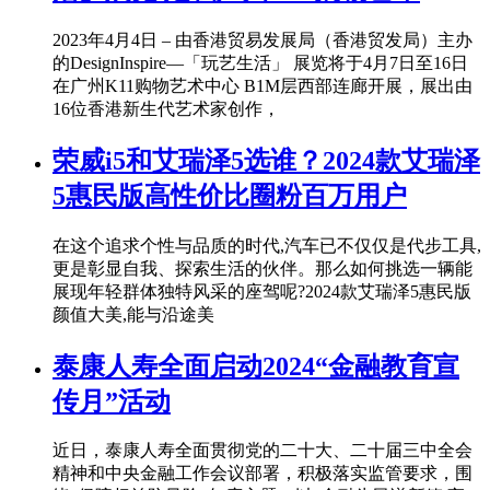
2023年4月4日 – 由香港贸易发展局（香港贸发局）主办
的DesignInspire—「玩艺生活」 展览将于4月7日至16日
在广州K11购物艺术中心 B1M层西部连廊开展，展出由
16位香港新生代艺术家创作，
荣威i5和艾瑞泽5选谁？2024款艾瑞泽
5惠民版高性价比圈粉百万用户
在这个追求个性与品质的时代,汽车已不仅仅是代步工具,
更是彰显自我、探索生活的伙伴。那么如何挑选一辆能
展现年轻群体独特风采的座驾呢?2024款艾瑞泽5惠民版
颜值大美,能与沿途美
泰康人寿全面启动2024“金融教育宣
传月”活动
近日，泰康人寿全面贯彻党的二十大、二十届三中全会
精神和中央金融工作会议部署，积极落实监管要求，围