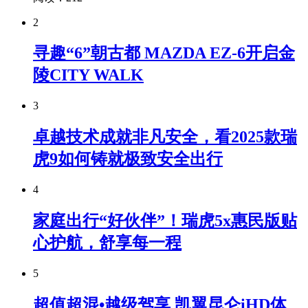
2
寻趣“6”朝古都 MAZDA EZ-6开启金
陵CITY WALK
3
卓越技术成就非凡安全，看2025款瑞
虎9如何铸就极致安全出行
4
家庭出行“好伙伴”！瑞虎5x惠民版贴
心护航，舒享每一程
5
超值超混•越级驾享 凯翼昆仑iHD体