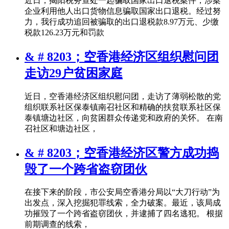
近日，揭阳税务查处一起骗取国家出口退税案件，涉案
企业利用他人出口货物信息骗取国家出口退税。经过努
力，我行成功追回被骗取的出口退税款8.97万元、少缴
税款126.23万元和罚款
& # 8203；空香港经济区组织慰问团
走访29户贫困家庭
近日，空香港经济区组织慰问团，走访了薄弱松散的党
组织联系社区保泰镇南召社区和精确的扶贫联系社区保
泰镇塘边社区，向贫困群众传递党和政府的关怀。 在南
召社区和塘边社区，
& # 8203；空香港经济区警方成功捣
毁了一个跨省盗窃团伙
在接下来的阶段，市公安局空香港分局以“大刀行动”为
出发点，深入挖掘犯罪线索，全力破案。最近，该局成
功摧毁了一个跨省盗窃团伙，并逮捕了四名逃犯。 根据
前期调查的线索，