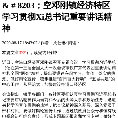
& # 8203；空邓刚镇经济特区
学习贯彻Xi总书记重要讲话精
神
2020-08-17 18:43:02
/
作者：周仕琳
/
阅读：
本篇文章
372
字，读完约
1
分钟
近日，空港口经济区邓刚镇召开专题会议，学习贯彻习近平总
书记在第十三届全国人大一次会议审议广东代表团重要讲话精
神和全国“两会”精神，提出要迅速兴起学习、宣传、落实的热
潮。做好舆论宣传，稳步推进“百日百大行动”、“五城共建”的
中心工作，从严治党，加快建设空港口经济区
会议指出，镇里各部门、各社区要把认真学习贯彻习近平总书
记重要讲话精神作为当前和今后的头等大事和政治任务，迅速
兴起学习宣传贯彻的热潮，把会议精神深入基层、深入党员干
部和村民。要做好舆论宣传工作，通过镇政府公众号和镇有线
电视台进行综合宣传，形成专题新闻报道和学习专栏；做好当