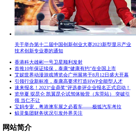
关于举办第十二届中国创新创业大赛2023新型显示产业
技术创新专业赛的通知
香港科大雄彬一号卫星顺利发射
首推10年保证续保，泰康“健康有约”在全国上市
艾妮世界动漫游戏博览会广州展将于8月12日盛大开幕
引领行业新标准，泰康高要求打造HWP全能型人才
速来报名！2023“金鼎奖”评选参评企业报名正式启动！
览华夏 驭昆仑 凯翼昆仑试驾体验营（东莞站） 突破引
领 当仁不让
宝妈专宠，粤港澳车展之必看车——极狐汽车考拉
鲸灵集团财务状况引发外界关注
网站简介