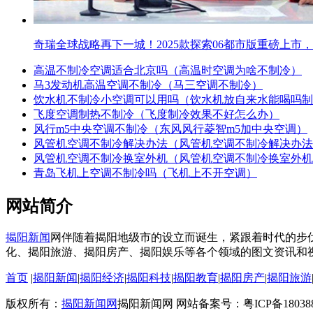
奇瑞全球战略再下一城！2025款探索06都市版重磅上市
高温不制冷空调适合北京吗（高温时空调为啥不制冷）
马3发动机高温空调不制冷（马三空调不制冷）
饮水机不制冷小空调可以用吗（饮水机放自来水能喝吗制
飞度空调制热不制冷（飞度制冷效果不好怎么办）
风行m5中央空调不制冷（东风风行菱智m5加中央空调）
风管机空调不制冷解决办法（风管机空调不制冷解决办法
风管机空调不制冷换室外机（风管机空调不制冷换室外机
青岛飞机上空调不制冷吗（飞机上不开空调）
网站简介
揭阳新闻
网伴随着揭阳地级市的设立而诞生，紧跟着时代的步
化、揭阳旅游、揭阳房产、揭阳娱乐等各个领域的图文资讯和
首页
|
揭阳新闻
|
揭阳经济
|
揭阳科技
|
揭阳教育
|
揭阳房产
|
揭阳旅游
版权所有：
揭阳新闻网
揭阳新闻网 网站备案号：粤ICP备18038874号