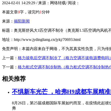
2024-02-01 14:29:29
/
来源：网络转载
/
阅读：
本篇文章
0
字，读完约
1
分钟
来源：
揭阳新闻
标题：奥克斯舒风大1匹空调不制冷（奥克斯1.5匹空调内风机
地址：http://www.jydingliang.cn/jykj/70693.html
免责声明：本篇内容来自于网络，不为其真实性负责，只为传播网络
上一篇：
格力拔电后空调不制冷了（格力空调不拔电源费电吗
下一篇：
格力柜式空调不制冷制热（格力柜式空调不制冷制热
相关推荐
不惧新车光芒 ，哈弗H9成都车展精
8月26日，第25届成都国际车展如约而至，在疫情此
弗