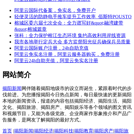
阿里云国际代备案，免实名，免费开户
轻便灵活的防静电手推车提升工作效率_佰斯特POUSTO
榕城区委六届七次全会：全力谱写好&quot;融湾建带
&quot;榕城篇章
张科：全力保护榕江生态环境 集约高效利用岸线资源
我市各地举行定兵大会 多方监督阳光征兵确保兵员质量
阿里云国际账户注册，24h自助充值
阿里云免实名注册，阿里云服务器购买，免费注册
阿里云24h自助充值，阿里云免实名注册
网站简介
揭阳新闻
网伴随着揭阳地级市的设立而诞生，紧跟着时代的步
伐前进。为您播报揭阳今日热点新闻，每日最快速的更新揭阳
本地的新闻资讯，报道的内容包括揭阳经济、揭阳生活、揭阳
文化、揭阳旅游、揭阳房产、揭阳娱乐等各个领域的图文资讯
和视频节目，又能为各级党政、企业商家作形象推介和产品广
告服务，是网友了解揭阳的最好方式。
首页
|
揭阳新闻
|
揭阳经济
|
揭阳科技
|
揭阳教育
|
揭阳房产
|
揭阳旅