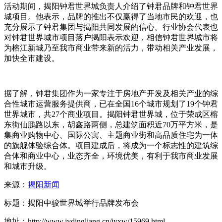
活动期间，揭阳钟君世界城负责人介绍了钟君品牌和钟君世界
城项目。他表示，品牌的推出不仅赢得了当地市民的欢迎，也
充分展示了钟君集团与揭阳共同发展的信心。行业协会代表也
对钟君世界城市项目落户揭阳表示欢迎，相信钟君世界城市将
为榕江新城乃至我市商业带来新的活力，带动相关产业发展，
加快全市建设。
据了解，钟君集团作为一家专注于房地产开发及相关产业的综
合性城市运营服务提供商，已在全国16个城市规划了19个钟君
世界城市，共27个商业项目。揭阳钟君世界城，位于荣成区榕
东街仙鹏路以东，胡鑫路两侧，总建筑面积近70万平方米，是
集商业购物中心、国际公寓、主题商业街和高品质住宅为一体
的旗舰体验综合体。项目建成后，将成为一个标志性的建筑综
合体和商业中心，业态齐全，环境优美，有利于我市商业发展
和城市升级。
来源：
揭阳新闻
标题：揭阳中骏世界城举行品牌发布会
地址：http://www.jydingliang.cn/jyxw/15969.html