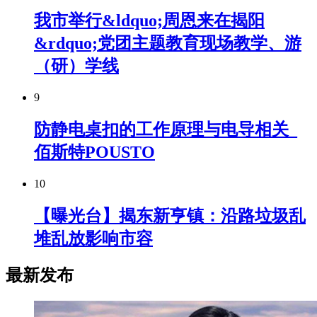
我市举行&ldquo;周恩来在揭阳
&rdquo;党团主题教育现场教学、游
（研）学线
9
防静电桌扣的工作原理与电导相关_
佰斯特POUSTO
10
【曝光台】揭东新亨镇：沿路垃圾乱
堆乱放影响市容
最新发布