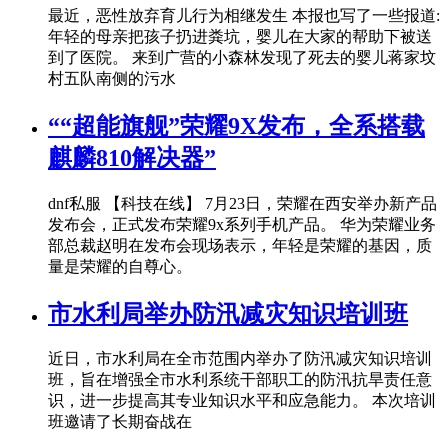
最近，恶性放弃育儿行为相继发生 本报也写了一些报道:
年轻的母亲把孩子扔进粪坑，婴儿在大家的帮助下被送
到了医院。 来到广营的小森林发现了死去的婴儿蒋家坟
村五队南侧的污水
““超能旗舰”荣耀9X发布，全系搭载
麒麟810解决器”
dnf私服 【科技在线】 7月23日，荣耀在西安举办新产品
发布会，正式发布荣耀9x系列手机产品。 华为荣耀业务
部总裁赵明在发布会现场表示，年轻是荣耀的基因，质
量是荣耀的自尊心。
市水利局举办防汛减灾知识培训班
近日，市水利局在全市范围内举办了防汛减灾知识培训
班，旨在增强全市水利系统干部职工的防汛抗旱责任意
识，进一步提高其专业知识水平和应急能力。 本次培训
班邀请了长期奋战在