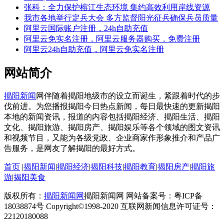
张科：全力保护榕江生态环境 集约高效利用岸线资源
我市各地举行定兵大会 多方监督阳光征兵确保兵员质量
阿里云国际账户注册，24h自助充值
阿里云免实名注册，阿里云服务器购买，免费注册
阿里云24h自助充值，阿里云免实名注册
网站简介
揭阳新闻
网伴随着揭阳地级市的设立而诞生，紧跟着时代的步
伐前进。为您播报揭阳今日热点新闻，每日最快速的更新揭阳
本地的新闻资讯，报道的内容包括揭阳经济、揭阳生活、揭阳
文化、揭阳旅游、揭阳房产、揭阳娱乐等各个领域的图文资讯
和视频节目，又能为各级党政、企业商家作形象推介和产品广
告服务，是网友了解揭阳的最好方式。
首页
|
揭阳新闻
|
揭阳经济
|
揭阳科技
|
揭阳教育
|
揭阳房产
|
揭阳旅
游
|
揭阳美食
版权所有：
揭阳新闻网
揭阳新闻网 网站备案号：粤ICP备
18038874号 Copyright©1998-2020 互联网新闻信息许可证号：
22120180088