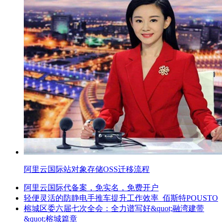
阿里云国际站对象存储OSS迁移流程
阿里云国际代备案，免实名，免费开户
轻便灵活的防静电手推车提升工作效率_佰斯特POUSTO
榕城区委六届七次全会：全力谱写好&quot;融湾建带
&quot;榕城篇章