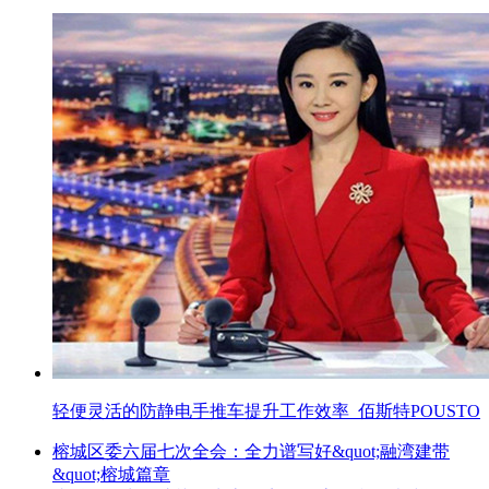
轻便灵活的防静电手推车提升工作效率_佰斯特POUSTO
榕城区委六届七次全会：全力谱写好&quot;融湾建带
&quot;榕城篇章