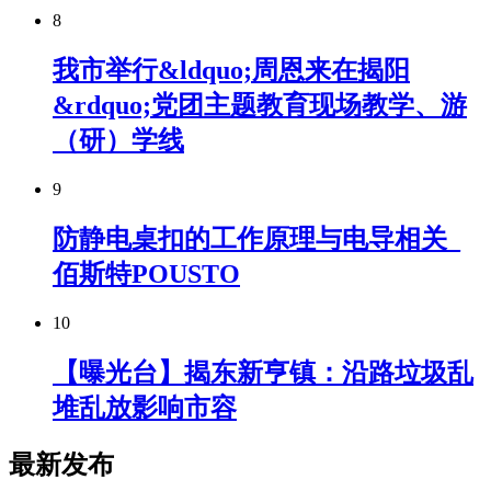
8
我市举行&ldquo;周恩来在揭阳
&rdquo;党团主题教育现场教学、游
（研）学线
9
防静电桌扣的工作原理与电导相关_
佰斯特POUSTO
10
【曝光台】揭东新亨镇：沿路垃圾乱
堆乱放影响市容
最新发布