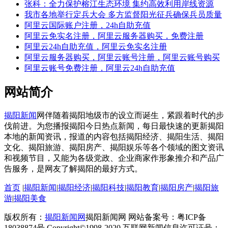
张科：全力保护榕江生态环境 集约高效利用岸线资源
我市各地举行定兵大会 多方监督阳光征兵确保兵员质量
阿里云国际账户注册，24h自助充值
阿里云免实名注册，阿里云服务器购买，免费注册
阿里云24h自助充值，阿里云免实名注册
阿里云服务器购买，阿里云账号注册，阿里云账号购买
阿里云账号免费注册，阿里云24h自助充值
网站简介
揭阳新闻
网伴随着揭阳地级市的设立而诞生，紧跟着时代的步
伐前进。为您播报揭阳今日热点新闻，每日最快速的更新揭阳
本地的新闻资讯，报道的内容包括揭阳经济、揭阳生活、揭阳
文化、揭阳旅游、揭阳房产、揭阳娱乐等各个领域的图文资讯
和视频节目，又能为各级党政、企业商家作形象推介和产品广
告服务，是网友了解揭阳的最好方式。
首页
|
揭阳新闻
|
揭阳经济
|
揭阳科技
|
揭阳教育
|
揭阳房产
|
揭阳旅
游
|
揭阳美食
版权所有：
揭阳新闻网
揭阳新闻网 网站备案号：粤ICP备
18038874号 Copyright©1998-2020 互联网新闻信息许可证号：