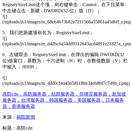
RegistrySizeLimit这个项，则右键单击：Control，在下拉菜单
中左键点击：新建 - DWORD(32-位）值（D）；
![]
(/uploads/jx1/images/m_68cb4673b82e7211566a55861a45dbff_r.png
5、我们把新建项命名为：RegistrySizeLimit；
![]
(/uploads/jx1/images/m_d42bc6a54dd9312643acd4891e21827a_r.pn
6、左键双击：RegistrySizeLimit，在弹出的编辑 DWORD(32
位)值窗口，基数为：十六进制（H）时，在数值数据（V）栏
中输入 ：ffffffff；
![]
(/uploads/jx1/images/m_4dd0cf444565f01f8fe34eb8bf7c7d9b_r.png)
高防cdn，高防服务器，站群服务器，菲律宾服务器，新加坡
服务器，台湾服务器，韩国服务器，美国服务器，日本服务
器，香港服务器
来源：
揭阳新闻
标题：高防cdn