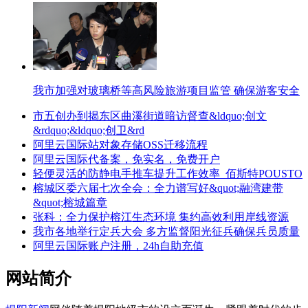
我市加强对玻璃桥等高风险旅游项目监管 确保游客安全
市五创办到揭东区曲溪街道暗访督查&ldquo;创文
&rdquo;&ldquo;创卫&rd
阿里云国际站对象存储OSS迁移流程
阿里云国际代备案，免实名，免费开户
轻便灵活的防静电手推车提升工作效率_佰斯特POUSTO
榕城区委六届七次全会：全力谱写好&quot;融湾建带
&quot;榕城篇章
张科：全力保护榕江生态环境 集约高效利用岸线资源
我市各地举行定兵大会 多方监督阳光征兵确保兵员质量
阿里云国际账户注册，24h自助充值
网站简介