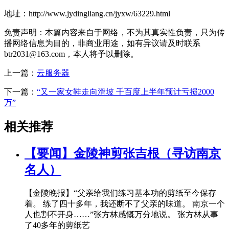
地址：http://www.jydingliang.cn/jyxw/63229.html
免责声明：本篇内容来自于网络，不为其真实性负责，只为传
播网络信息为目的，非商业用途，如有异议请及时联系
btr2031@163.com，本人将予以删除。
上一篇：
云服务器
下一篇：
“又一家女鞋走向滑坡 千百度上半年预计亏损2000
万”
相关推荐
【要闻】金陵神剪张吉根（寻访南京
名人）
【金陵晚报】“父亲给我们练习基本功的剪纸至今保存
着。 练了四十多年，我还断不了父亲的味道。 南京一个
人也割不开身……”张方林感慨万分地说。 张方林从事
了40多年的剪纸艺