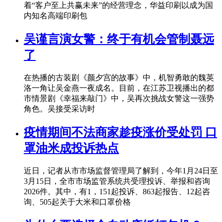
着“客户至上共赢未来”的经营理念，华益印刷以成为国
内知名高端印刷包
吴谨言演女警：终于有机会管制聂远
了
在热播的古装剧《颜夕宫的故事》中，机智勇敢的魏英
洛一角让吴金燕一夜成名。目前，在江苏卫视播出的都
市情景剧《幸福来敲门》中，吴再次挑战女警这一强势
角色。吴接受采访时
疫情期间不法商家趁疫涨价受处罚 口
罩油米成投诉热点
近日，记者从市市场监督管理局了解到，今年1月24日至
3月15日，全市市场监管系统共受理投诉、举报和咨询
2026件。其中，有1，151起投诉、863起报告、12起咨
询、505起关于大米和口罩价格