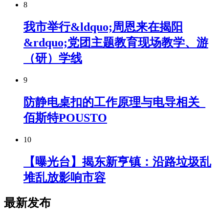
8
我市举行&ldquo;周恩来在揭阳
&rdquo;党团主题教育现场教学、游
（研）学线
9
防静电桌扣的工作原理与电导相关_
佰斯特POUSTO
10
【曝光台】揭东新亨镇：沿路垃圾乱
堆乱放影响市容
最新发布