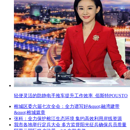
轻便灵活的防静电手推车提升工作效率_佰斯特POUSTO
榕城区委六届七次全会：全力谱写好&quot;融湾建带
&quot;榕城篇章
张科：全力保护榕江生态环境 集约高效利用岸线资源
我市各地举行定兵大会 多方监督阳光征兵确保兵员质量