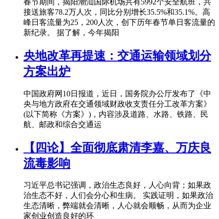
春节期间，揭阳潮汕国际机场共有5992个安全航班，共
接送旅客78.2万人次，同比分别增长35.5%和35.1%。高
峰日客流量为25，200人次，创下历年春节单日客流量的
新纪录。 据了解，今年揭阳
央地改革再提速：交通运输领域划分
方案出炉
中国政府网10日报道，近日，国务院办公厅发布了《中
央与地方政府在交通领域财政收支责任分工改革方案》
(以下简称《方案》)，内容涉及道路、水路、铁路、民
航、邮政和综合交通运
【四论】全面彻底肃清李嘉、万庆良
流毒影响
习近平总书记强调，政治生态良好，人心向背；如果政
治生态不好，人们会分心和生病。 实践证明，如果政治
生态清晰，弊端就会清晰，人心就会顺畅，从而为企业
家创业创造良好的环