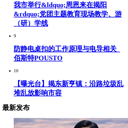
我市举行&ldquo;周恩来在揭阳
&rdquo;党团主题教育现场教学、游
（研）学线
9
防静电桌扣的工作原理与电导相关_
佰斯特POUSTO
10
【曝光台】揭东新亨镇：沿路垃圾乱
堆乱放影响市容
最新发布