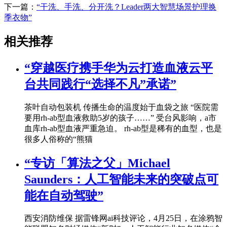
下一篇：
“干洗、手洗、分开洗？Leader两大智慧场景护理换
季衣物”
相关推荐
“穿越医疗携手华为云打造血液云平
台共同践行“选择不凡”承诺”
茶叶自动包装机 传播生命的温度始于血袋之旅 “医院需
要用rh-ab型血液救助5岁的孩子……” 受台风影响，a市
血库rh-ab型血液严重急迫。 rh-ab型是稀有的血型，也是
很多人俗称的“熊猫
“专访「算法之父」Michael
Saunders：人工智能未来的突破点可
能在自动驾驶”
西安消防维保 据雷锋网ai科技评论，4月25日，在涂鸦智