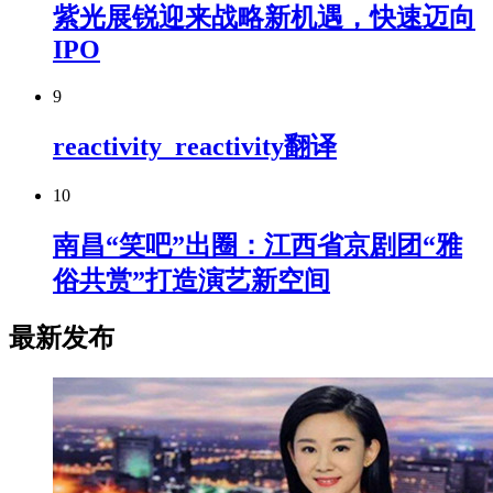
紫光展锐迎来战略新机遇，快速迈向
IPO
9
reactivity_reactivity翻译
10
南昌“笑吧”出圈：江西省京剧团“雅
俗共赏”打造演艺新空间
最新发布