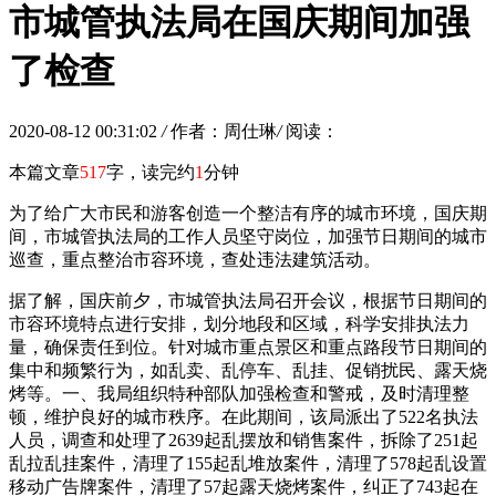
市城管执法局在国庆期间加强
了检查
2020-08-12 00:31:02
/
作者：周仕琳
/
阅读：
本篇文章
517
字，读完约
1
分钟
为了给广大市民和游客创造一个整洁有序的城市环境，国庆期
间，市城管执法局的工作人员坚守岗位，加强节日期间的城市
巡查，重点整治市容环境，查处违法建筑活动。
据了解，国庆前夕，市城管执法局召开会议，根据节日期间的
市容环境特点进行安排，划分地段和区域，科学安排执法力
量，确保责任到位。针对城市重点景区和重点路段节日期间的
集中和频繁行为，如乱卖、乱停车、乱挂、促销扰民、露天烧
烤等。一、我局组织特种部队加强检查和警戒，及时清理整
顿，维护良好的城市秩序。在此期间，该局派出了522名执法
人员，调查和处理了2639起乱摆放和销售案件，拆除了251起
乱拉乱挂案件，清理了155起乱堆放案件，清理了578起乱设置
移动广告牌案件，清理了57起露天烧烤案件，纠正了743起在