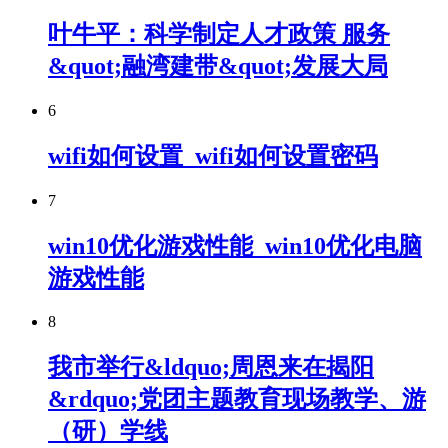
叶牛平：科学制定人才政策 服务
&quot;融湾建带&quot;发展大局
6
wifi如何设置_wifi如何设置密码
7
win10优化游戏性能_win10优化电脑
游戏性能
8
我市举行&ldquo;周恩来在揭阳
&rdquo;党团主题教育现场教学、游
（研）学线