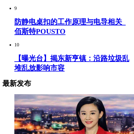
9
防静电桌扣的工作原理与电导相关_
佰斯特POUSTO
10
【曝光台】揭东新亨镇：沿路垃圾乱
堆乱放影响市容
最新发布