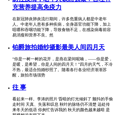
充营养提高免疫力
在新冠肺炎肺炎流行期间，许多危重病人都是中老年
人。中老年人患有多种疾病，全身器官功能下降，加上
咀嚼和吞咽功能下降，导致食物不足，在感染病毒前容
易消瘦和营养不良。然
铂爵旅拍婚纱摄影最美人间四月天
“你是一树一树的花开，是燕在梁间呢喃，——你是爱，
是暖，是希望，你是人间的四月天！”四月的天气，不冷
不热，最适合拍婚纱照了。随着各行各业经济渐渐苏
醒，旅拍市场强势
往 事
看起来一样。李涛的照片 昏暗的灯光倾斜了 颤抖的手偷
走时间 天真、失落和叹息 秋叶的脉络仍不清楚 远处传
来冬天的低语 你匆忙告诉我的 秋天的颜色越来越暗 是