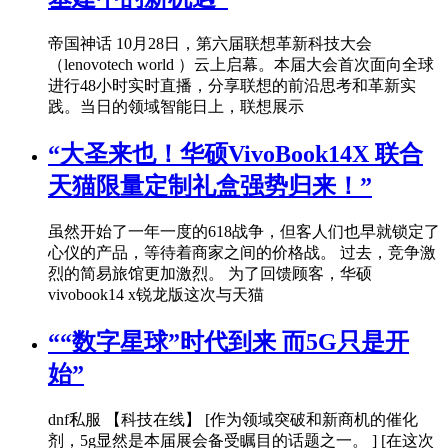
帝国神话 10月28日，第六届联想革新科技大会
（lenovotech world ）云上启幕。本届大会首次面向全球
进行48小时实时直播，分享联想的前沿思考和革新实
践。当日的领域智能日上，联想展示
“大圣来也！华硕VivoBook14X 联合
天猫限量定制礼盒强势归来！”
虽然开始了一年一度的618战争，但客人们也早就锁定了
心仪的产品，等待着商家之间的价格战。 过去，竞争激
烈的简易旅馆更加激烈。 为了回馈顾客，华硕
vivobook14 x锐龙版这次与天猫
““数字星球”时代到来 而5G只是开
始”
dnf私服 【科技在线】 [作为领域突破和新商机的催化
剂，5g显然是本届展会备受瞩目的话题之一。 ] [在这次