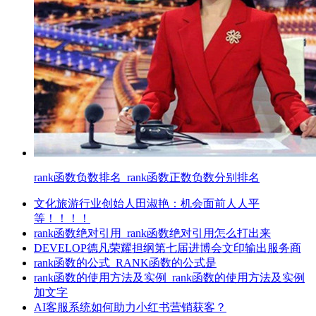
rank函数负数排名_rank函数正数负数分别排名
文化旅游行业创始人田淑艳：机会面前人人平
等！！！！
rank函数绝对引用_rank函数绝对引用怎么打出来
DEVELOP德凡荣耀担纲第七届进博会文印输出服务商
rank函数的公式_RANK函数的公式是
rank函数的使用方法及实例_rank函数的使用方法及实例
加文字
AI客服系统如何助力小红书营销获客？