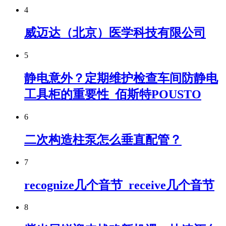
4
威迈达（北京）医学科技有限公司
5
静电意外？定期维护检查车间防静电
工具柜的重要性_佰斯特POUSTO
6
二次构造柱泵怎么垂直配管？
7
recognize几个音节_receive几个音节
8