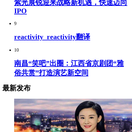
紫光展锐迎来战略新机遇，快速迈向
IPO
9
reactivity_reactivity翻译
10
南昌“笑吧”出圈：江西省京剧团“雅
俗共赏”打造演艺新空间
最新发布