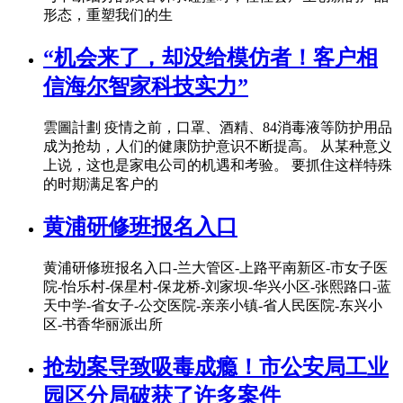
形态，重塑我们的生
“机会来了，却没给模仿者！客户相
信海尔智家科技实力”
雲圖計劃 疫情之前，口罩、酒精、84消毒液等防护用品
成为抢劫，人们的健康防护意识不断提高。 从某种意义
上说，这也是家电公司的机遇和考验。 要抓住这样特殊
的时期满足客户的
黄浦研修班报名入口
黄浦研修班报名入口-兰大管区-上路平南新区-市女子医
院-怡乐村-保星村-保龙桥-刘家坝-华兴小区-张熙路口-蓝
天中学-省女子-公交医院-亲亲小镇-省人民医院-东兴小
区-书香华丽派出所
抢劫案导致吸毒成瘾！市公安局工业
园区分局破获了许多案件