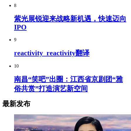
8
紫光展锐迎来战略新机遇，快速迈向
IPO
9
reactivity_reactivity翻译
10
南昌“笑吧”出圈：江西省京剧团“雅
俗共赏”打造演艺新空间
最新发布