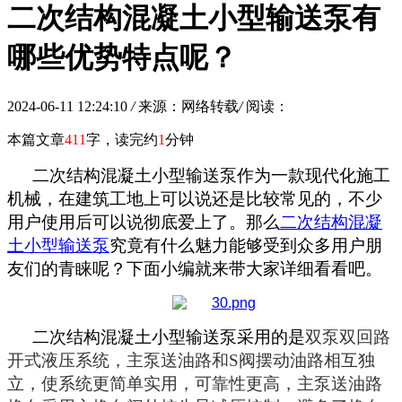
二次结构混凝土小型输送泵有
哪些优势特点呢？
2024-06-11 12:24:10
/
来源：网络转载
/
阅读：
本篇文章
411
字，读完约
1
分钟
二次结构混凝土小型输送泵
作为一款现代化施工
机械，在建筑工地上可以说还是比较常见的，不少
用户使用后可以说彻底爱上了。那么
二次结构混凝
土小型输送泵
究竟有什么魅力能够受到众多用户朋
友们的青睐呢？下面小编就来带大家详细看看吧。
二次结构混凝土小型输送泵
采用的是
双泵双回路
开式液压系统，主泵送油路和
S阀摆动油路相互独
立，使系统更简单实用
，
可靠性更高
，
主泵送油路