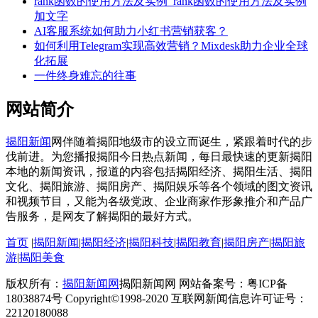
rank函数的使用方法及实例_rank函数的使用方法及实例
加文字
AI客服系统如何助力小红书营销获客？
如何利用Telegram实现高效营销？Mixdesk助力企业全球
化拓展
一件终身难忘的往事
网站简介
揭阳新闻
网伴随着揭阳地级市的设立而诞生，紧跟着时代的步
伐前进。为您播报揭阳今日热点新闻，每日最快速的更新揭阳
本地的新闻资讯，报道的内容包括揭阳经济、揭阳生活、揭阳
文化、揭阳旅游、揭阳房产、揭阳娱乐等各个领域的图文资讯
和视频节目，又能为各级党政、企业商家作形象推介和产品广
告服务，是网友了解揭阳的最好方式。
首页
|
揭阳新闻
|
揭阳经济
|
揭阳科技
|
揭阳教育
|
揭阳房产
|
揭阳旅
游
|
揭阳美食
版权所有：
揭阳新闻网
揭阳新闻网 网站备案号：粤ICP备
18038874号 Copyright©1998-2020 互联网新闻信息许可证号：
22120180088