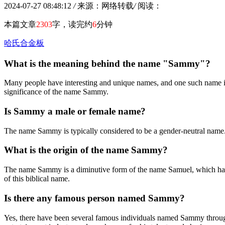
2024-07-27 08:48:12
/
来源：网络转载
/
阅读：
本篇文章
2303
字，读完约
6
分钟
哈氏合金板
What is the meaning behind the name "Sammy"?
Many people have interesting and unique names, and one such name is 
significance of the name Sammy.
Is Sammy a male or female name?
The name Sammy is typically considered to be a gender-neutral name. 
What is the origin of the name Sammy?
The name Sammy is a diminutive form of the name Samuel, which ha
of this biblical name.
Is there any famous person named Sammy?
Yes, there have been several famous individuals named Sammy througho