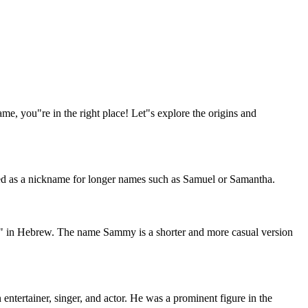
, you"re in the right place! Let"s explore the origins and
used as a nickname for longer names such as Samuel or Samantha.
 in Hebrew. The name Sammy is a shorter and more casual version
tertainer, singer, and actor. He was a prominent figure in the