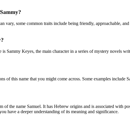
me Sammy?
an vary, some common traits include being friendly, approachable, and
y?
le is Sammy Keyes, the main character in a series of mystery novels w
ons of this name that you might come across. Some examples include Sa
 of the name Samuel. It has Hebrew origins and is associated with posit
you have a deeper understanding of its meaning and significance.