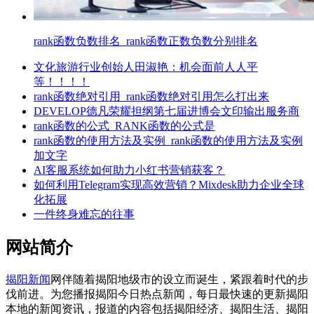
rank函数负数排名_rank函数正数负数分别排名
文化旅游行业创始人田淑艳：机会面前人人平
等！！！！
rank函数绝对引用_rank函数绝对引用怎么打出来
DEVELOP德凡荣耀担纲第七届进博会文印输出服务商
rank函数的公式_RANK函数的公式是
rank函数的使用方法及实例_rank函数的使用方法及实例
加文字
AI客服系统如何助力小红书营销获客？
如何利用Telegram实现高效营销？Mixdesk助力企业全球
化拓展
一件终身难忘的往事
网站简介
揭阳新闻
网伴随着揭阳地级市的设立而诞生，紧跟着时代的步
伐前进。为您播报揭阳今日热点新闻，每日最快速的更新揭阳
本地的新闻资讯，报道的内容包括揭阳经济、揭阳生活、揭阳